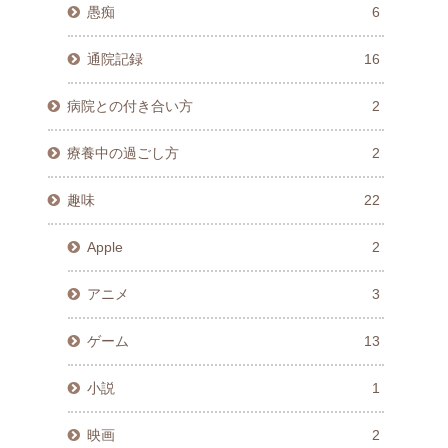
愚痴
6
通院記録
16
病院との付き合い方
2
療養中の過ごし方
2
趣味
22
Apple
2
アニメ
3
ゲーム
13
小説
1
映画
2