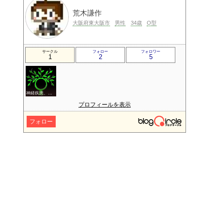
荒木謙作
大阪府東大阪市
男性
34歳
O型
サークル
フォロー
フォロワー
1
2
5
神経疾患、精神疾患、難病、その他人生にお悩みの方。人生を乗り切ろうの会
プロフィールを表示
フォロー