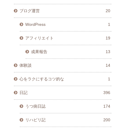
ブログ運営
20
WordPress
1
アフィリエイト
19
成果報告
13
体験談
14
心をラクにするコツ的な
1
日記
396
うつ病日誌
174
リハビリ記
200