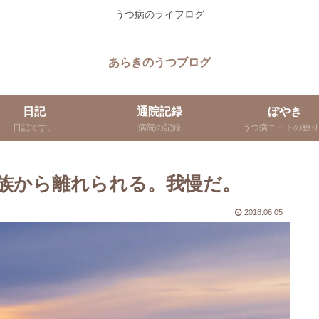
うつ病のライフログ
あらきのうつブログ
日記
通院記録
ぼやき
日記です。
病院の記録
うつ病ニートの独り
族から離れられる。我慢だ。
2018.06.05