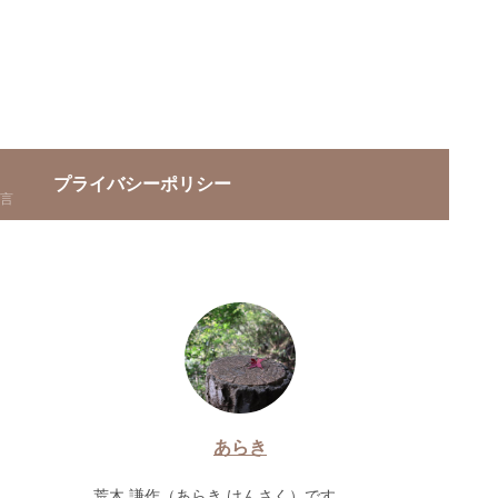
プライバシーポリシー
言
あらき
荒木 謙作（あらき けんさく）です。