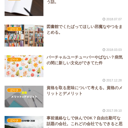
う話。
2018.07.07
図書館でくたばってほしい邪魔なやつをま
ぼやき
とめる。
2018.03.03
バーチャルユーチューバーやばない？病気
ぼやき
の間に新しい文化ができてた件
2017.12.28
資格を取る意味について考える。資格のメ
ぼやき
リットとデメリット
2017.09.10
事前連絡なしで休んでOK？自由出勤可な
ぼやき
話題の会社。これどの会社でもできると思