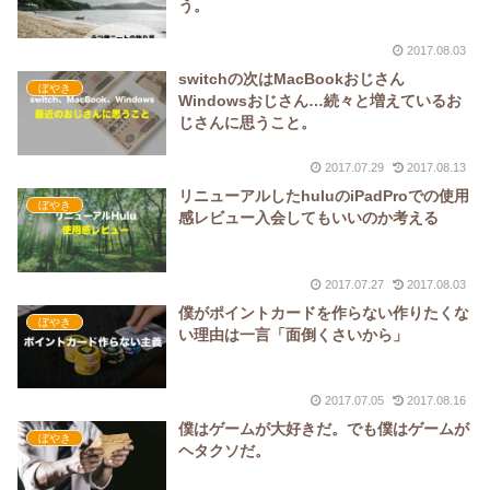
う。
2017.08.03
switchの次はMacBookおじさん
ぼやき
Windowsおじさん…続々と増えているお
じさんに思うこと。
2017.07.29
2017.08.13
リニューアルしたhuluのiPadProでの使用
ぼやき
感レビュー入会してもいいのか考える
2017.07.27
2017.08.03
僕がポイントカードを作らない作りたくな
ぼやき
い理由は一言「面倒くさいから」
2017.07.05
2017.08.16
僕はゲームが大好きだ。でも僕はゲームが
ぼやき
ヘタクソだ。