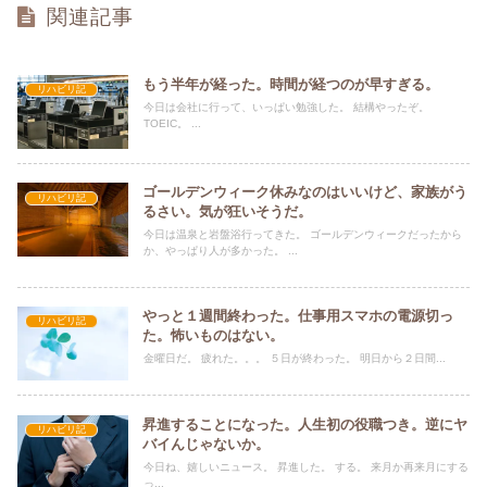
関連記事
もう半年が経った。時間が経つのが早すぎる。
リハビリ記
今日は会社に行って、いっぱい勉強した。 結構やったぞ。
TOEIC。 ...
ゴールデンウィーク休みなのはいいけど、家族がう
リハビリ記
るさい。気が狂いそうだ。
今日は温泉と岩盤浴行ってきた。 ゴールデンウィークだったから
か、やっぱり人が多かった。 ...
やっと１週間終わった。仕事用スマホの電源切っ
リハビリ記
た。怖いものはない。
金曜日だ。 疲れた。。。 ５日が終わった。 明日から２日間...
昇進することになった。人生初の役職つき。逆にヤ
リハビリ記
バイんじゃないか。
今日ね、嬉しいニュース。 昇進した。 する。 来月か再来月にする
っ...