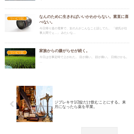
なんのために生きればいいかわからない。素直に喜
リハビリ記
べない。
今日帰り道の電車で、女の人がこんなこと話してた。 「彼氏が仕
事人間でぇ...」 みたいな...
家族からの嫌がらせが続く。
リハビリ記
今日は仕事定時で上がれた。 目が痛い。 顔が痛い。 日焼けかも。
...
ジプレキサ1/2錠だけ飲むことにする。来
月になったら薬を卒業。