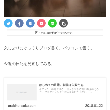
この記事は
約4分
で読めます。
久しぶりにゆっくりブログ書く。パソコンで書く。
今週の日記を見直してみる。
はじめての終電。転職は失敗だぁ。
今23:48。 終電で帰る。 日付が変わる前に書き終える
ぞ。 ブログカレンダーに穴を開けたくない。 ...
arakikensaku.com
2018.01.22