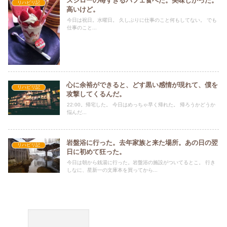
スシローの苺すぎるパフェ食べた。美味しかった。
リハビリ記
高いけど。
今日は祝日。水曜日。 久しぶりに仕事のこと何もしてない。 でも
仕事のこと...
心に余裕ができると、どす黒い感情が現れて、僕を
リハビリ記
攻撃してくるんだ。
22:00。帰宅した。 今日はめっちゃ早く帰れた。 帰ろうかどうか
悩んだ...
岩盤浴に行った。去年家族と来た場所。あの日の翌
リハビリ記
日に初めて狂った。
今日は朝から銭湯に行った。岩盤浴の施設がついてるとこ。 行き
しなに、星新一の文庫本を買ってから...