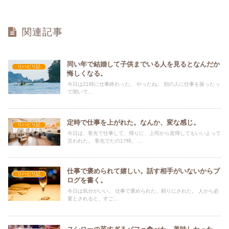
関連記事
同い年で結婚して子供までいる人を見るとなんだか
リハビリ記
悔しくなる。
今日は21時に仕事終わった。 やったね。 別の人に仕事を振ったっ
て聞いて...
定時で仕事を上がれた。なんか、変な感じ。
リハビリ記
今日は、客先で仕事して、帰りに、上司から直帰してもいいよって
言われた。 客先でたの17時。 ...
仕事で褒められて嬉しい。話す相手がいないからブ
リハビリ記
ログを書く。
今日は気分がいい。 仕事で褒められた。頼りにされた。 人から必
要とされると、すご...