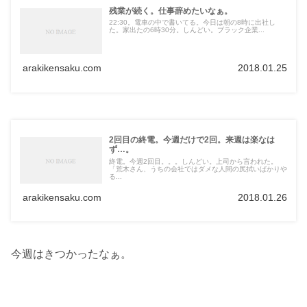
残業が続く。仕事辞めたいなぁ。
22:30。電車の中で書いてる。今日は朝の8時に出社し
た。家出たの6時30分。しんどい。ブラック企業...
arakikensaku.com
2018.01.25
2回目の終電。今週だけで2回。来週は楽なは
ず…。
終電。今週2回目。。。しんどい。上司から言われた。
「荒木さん、うちの会社ではダメな人間の尻拭いばかりや
る...
arakikensaku.com
2018.01.26
今週はきつかったなぁ。