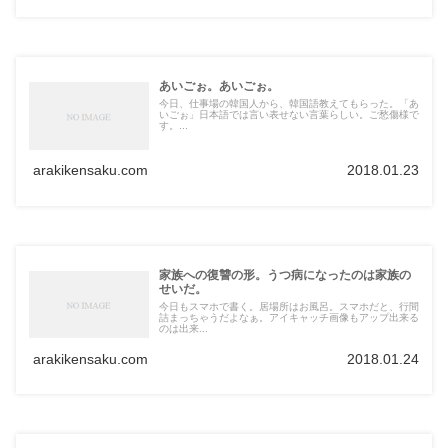
あいごぉ。あいごぉ。
今日、仕事場の韓国人から、韓国語教えてもらった。「あ
いごぉ」日本語では言い表せない言葉らしい。ご愁傷様で
す。...
arakikensaku.com
2018.01.23
家族への復讐の形。うつ病になったのは家族の
せいだ。
今日もスマホで書く。居場所はお風呂。スマホだと、行間
詰まっちゃうだよなぁ。アイキャッチ画像もアップ出来る
のは出来...
arakikensaku.com
2018.01.24