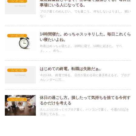
リハビリ記
事場にいる人になってる。
ブログ書くのめんどい。 でも書こう。 何もしないよりまし。 眠い
な...
14時間寝た。めっちゃスッキリした。毎日これくら
リハビリ記
い寝たいよね。
昨夜はめっちゃ寝たよ。 18時に寝て、10時に起きた。 ヤベ
ェ。。。 めち...
はじめての終電。転職は失敗だぁ。
リハビリ記
今23:48。 終電で帰る。 日付が変わる前に書き終えるぞ。 ブログ
カレンダーに穴...
休日の過ごし方。損したって気持ちを捨てる今何す
リハビリ記
るかだけを考える
久しぶりにゆっくりブログ書く。パソコンで書く。 今週の日記を
見直してみる。 ...