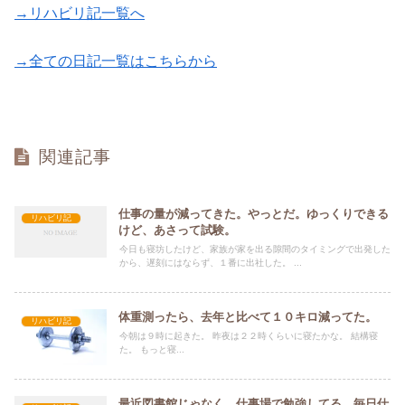
→リハビリ記一覧へ
→全ての日記一覧はこちらから
関連記事
仕事の量が減ってきた。やっとだ。ゆっくりできる
リハビリ記
けど、あさって試験。
今日も寝坊したけど、家族が家を出る隙間のタイミングで出発した
から、遅刻にはならず、１番に出社した。 ...
体重測ったら、去年と比べて１０キロ減ってた。
リハビリ記
今朝は９時に起きた。 昨夜は２２時くらいに寝たかな。 結構寝
た。 もっと寝...
最近図書館じゃなく、仕事場で勉強してる。毎日仕