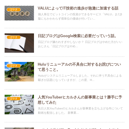
VALUによってIT技術の進歩が急激に加速する話
ぼやき
個人単位でビットコインの投資ができるサービス「VALU」まだβ
版にもかかわらず億単位の価値が付いてい...
日記ブログはGoogle検索に必要だっていう話。
ぼやき
日記ブログ嫌われすぎやしないか？ 日記ブログはやめた方がいい
おじさん「日記ブログはやめ...
Huluリニューアルの不具合に対するお詫びについ
ぼやき
て思うこと。
Huluがシステムリニューアルしました。それに伴う不具合による
騒ぎが話題になっていますが、この度、H...
人気YouTuberヒカルさんの新事業とは？勝手に予
ぼやき
想してみた
先日人気YouTuberのヒカルさんが新事業を立ち上げる件について
動画を配信しました。 新事業...