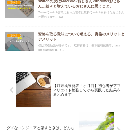
switchの次はMacBookおじさんWindowsおじさ
ぼやき
ん…続々と増えているおじさんに思うこと。
Twitterでswitch詐欺にあった若者に無料でswitchをあげたおじさん
が現れてから、Twi...
資格を取る意味について考える。資格のメリットと
ぼやき
デメリット
僕は資格勉強が好きです。 取得資格は、基本情報技術者、java
programmer II、o...
【月末成果発表１ヶ月目】初心者がアフ
ィリエイト勉強してから実践した結果を
まとめます
ダメなエンジニアと話すときは、どんな