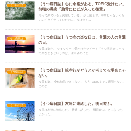
【うつ病日誌】心に余裕がある。TOEIC受けたい。
うつ病日誌
前職の愚痴「肋骨にヒビが入った後輩」
治って来ていると実感している。 少し前まで、尋常じゃないくら
いのイライラしていたのに、今は全く...
【うつ病日誌】うつ病の楽な日は、普通の人の普通
うつ病日誌
の日。
今日は楽だ。 ツイッターで見かけたツイート「うつ病患者にとっ
て楽なときというのは、健常者のにと...
【うつ病日誌】親孝行がどうとか考えてる場合じゃ
うつ病日誌
ない。
今日も楽。 全然勉強できてない。 もうTOEICまで２週間もない。
このま...
【うつ病日誌】友達に連絡した。明日遊ぶ。
うつ病日誌
今日は友達に連絡した。 普通に話した。 明日遊ぶことになった。
よかった。...