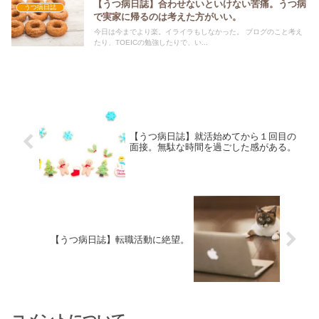
【うつ病日誌】合わせないといけない苦痛。うつ病
うつ病日誌
で実家に帰るのは考えた方がいい。
今日は今までより楽。イライラもしなかった。 ブログのこと考え
たり、TOEICの勉強したりで、い...
【うつ病日誌】就活始めてから１回目の
面接。無駄な時間を過ごした感がある。
【うつ病日誌】転職活動に絶望。