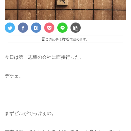
この記事は
約3分
で読めます。
今日は第一志望の会社に面接行った。
デケェ。
まずビルがでっけぇの。