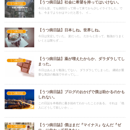
【うつ病日誌】社会に希望を持ってはいけない。
うつ病日誌
今日も楽。でも病院行って帰って来てから少しイライラした。で
も、今までよりかはマシだと思う。 イ...
【うつ病日誌】日本しね。世界しね。
うつ病日誌
今日は安定していた。 楽だった。 だからと言って、勉強がうまく
いくとは限らず.....
【うつ病日誌】薬が増えたからか、ダラダラしてし
うつ病日誌
まった。
今日はあんまり勉強してない。 ダラダラしてしまった。 継続が重
要な英語の勉強でサボってし...
【うつ病日誌】ブログのおかげで僕は助かるのかも
うつ病日誌
しれない。
この日誌を本格的に書き始めてわかったことがある。 それは 「他
人にどうして欲しいか」...
【うつ病日誌】僕はまだ『マイナス』なんだ『ゼ
うつ病日誌