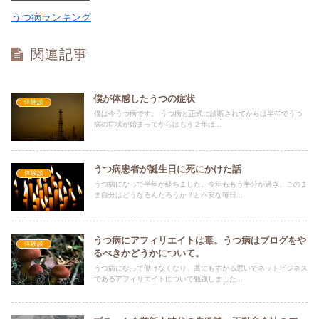
うつ病ランキング
関連記事
僕が体感したうつの症状
体験談
僕は今うつ病です。 うつ病と正式に診断されてからは半年でうつ
病の症状が始まってからはもう２年は...
うつ病患者が誕生日に死にかけた話
体験談
うつ病になって半年が経ちました。今年ももう半分が過ぎ、このま
ま自分はどうなるんだろうか？と不安な毎日...
うつ病にアフィリエイトは毒。うつ病はブログをや
体験談
るべきかどうかについて。
うつ病になって働けなくなり、藁にもすがる思いでネットビジネス
であるアフィリエイトについて勉強しました...