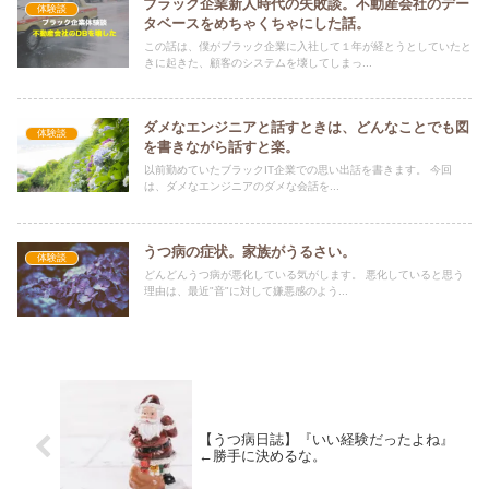
ブラック企業新人時代の失敗談。不動産会社のデー
体験談
タベースをめちゃくちゃにした話。
この話は、僕がブラック企業に入社して１年が経とうとしていたと
きに起きた、顧客のシステムを壊してしまっ...
ダメなエンジニアと話すときは、どんなことでも図
体験談
を書きながら話すと楽。
以前勤めていたブラックIT企業での思い出話を書きます。 今回
は、ダメなエンジニアのダメな会話を...
うつ病の症状。家族がうるさい。
体験談
どんどんうつ病が悪化している気がします。 悪化していると思う
理由は、最近"音"に対して嫌悪感のよう...
【うつ病日誌】『いい経験だったよね』
←勝手に決めるな。