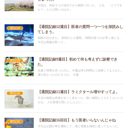
今回は、何話そうか決めてから病院へ行った。 ２点。 「どうです
か？」とだけ聞くのはや...
【通院記録12週目】医者の質問一つ一つを深読みし
通院記録
てしまう。
病院の日がきた。 前回から２週間。 時間が経つのが早く感じる。
今日は母親が黙って...
【通院記録9週目】初めて何も考えずに診察でき
通院記録
た。
先週１時間も待ったのに、今週は待ち時間なく診察してもらえた。
運が良かったのだろうか。 今週...
【通院記録11週目】ラミクタール増やすってよ。
通院記録
今日の病院は患者がすごく多かった。狭い病院に１０人くらいいた
かな。 人口密度が高いとしんどい。...
【通院記録16回目】もう医者いらないんじゃね
通院記録
今日は父親が車を運転して、僕と母親を病院に送ってもらった。