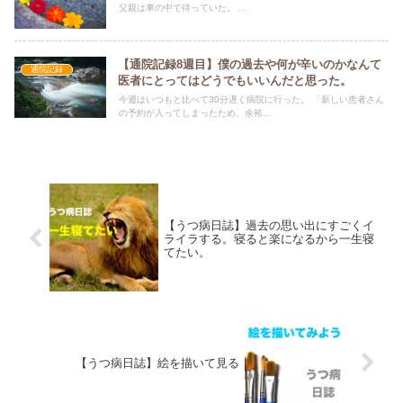
父親は車の中で待っていた。 ...
【通院記録8週目】僕の過去や何が辛いのかなんて
通院記録
医者にとってはどうでもいいんだと思った。
今週はいつもと比べて30分遅く病院に行った。 「新しい患者さん
の予約が入ってしまったため、余裕...
【うつ病日誌】過去の思い出にすごくイ
ライラする。寝ると楽になるから一生寝
てたい。
【うつ病日誌】絵を描いて見る